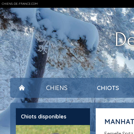
CHIENS-DE-FRANCE.COM
De
CHIENS
CHIOTS
Chiots disponibles
MANHA
femelle Spit