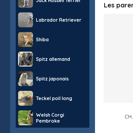
Jack Russell Terrier
Les pare
Labrador Retriever
Shiba
Spitz allemand
Spitz japonais
Teckel poil long
Welsh Corgi
CH.
Pembroke