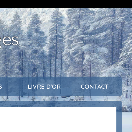
ges
S
LIVRE D'OR
CONTACT